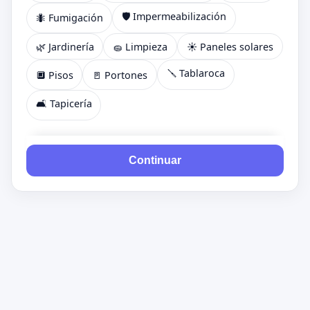
🛡️ Impermeabilización
🐜 Fumigación
🌿 Jardinería
🧽 Limpieza
☀️ Paneles solares
🪛 Tablaroca
🔲 Pisos
🚪 Portones
🛋️ Tapicería
Continuar