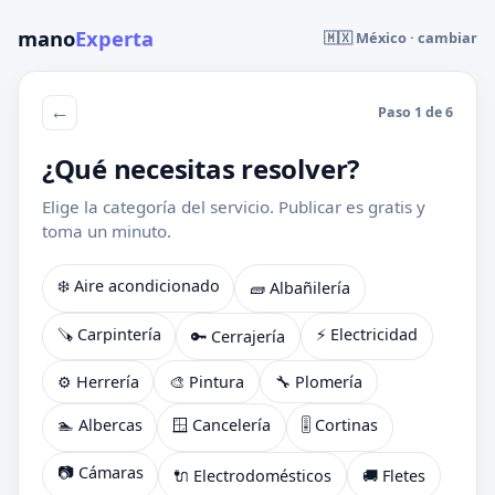
mano
Experta
🇲🇽 México · cambiar
←
Paso 1 de 6
¿Qué necesitas resolver?
Elige la categoría del servicio. Publicar es gratis y
toma un minuto.
❄️ Aire acondicionado
🧱 Albañilería
🪚 Carpintería
⚡ Electricidad
🔑 Cerrajería
⚙️ Herrería
🎨 Pintura
🔧 Plomería
🏊 Albercas
🪟 Cancelería
🎚️ Cortinas
📷 Cámaras
🔌 Electrodomésticos
🚚 Fletes