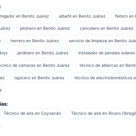
:
migador en Benito Juárez
albañil en Benito Juárez
fletero en
Juárez
plomero en Benito Juárez
cancelero en Benito Juárez
z
herrero en Benito Juárez
servicio de limpieza en Benito Juá
árez
jardinero en Benito Juárez
instalador de paneles solares
écnico de cámaras en Benito Juárez
técnico de albercas en Benit
rez
tapicero en Benito Juárez
técnico de electrodomésticos e
z
ías:
Técnico de aire en Coyoacán
Técnico de aire en Álvaro Obreg