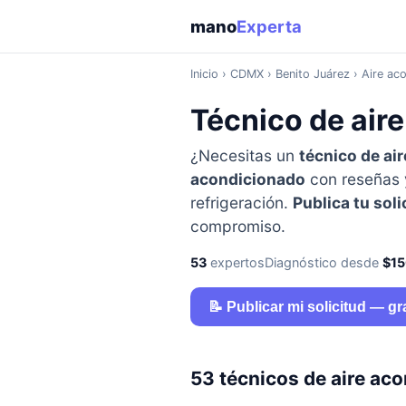
mano
Experta
Inicio
›
CDMX
› Benito Juárez › Aire ac
Técnico de aire
¿Necesitas un
técnico de air
acondicionado
con reseñas y
refrigeración.
Publica tu soli
compromiso.
53
expertos
Diagnóstico desde
$1
📝 Publicar mi solicitud — gr
53 técnicos de aire ac