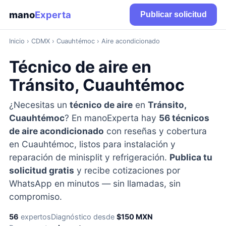
mano
Experta
Publicar solicitud
Inicio
›
CDMX
› Cuauhtémoc › Aire acondicionado
Técnico de aire en
Tránsito, Cuauhtémoc
¿Necesitas un
técnico de aire
en
Tránsito,
Cuauhtémoc
? En manoExperta hay
56 técnicos
de aire acondicionado
con reseñas y cobertura
en Cuauhtémoc, listos para instalación y
reparación de minisplit y refrigeración.
Publica tu
solicitud gratis
y recibe cotizaciones por
WhatsApp en minutos — sin llamadas, sin
compromiso.
56
expertos
Diagnóstico desde
$150 MXN