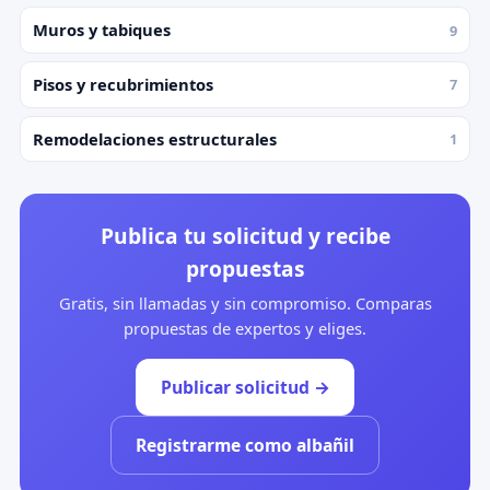
Muros y tabiques
9
Pisos y recubrimientos
7
Remodelaciones estructurales
1
Publica tu solicitud y recibe
propuestas
Gratis, sin llamadas y sin compromiso. Comparas
propuestas de expertos y eliges.
Publicar solicitud →
Registrarme como albañil