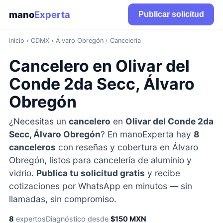
mano
Experta
Publicar solicitud
Inicio
›
CDMX
› Álvaro Obregón › Cancelería
Cancelero en Olivar del
Conde 2da Secc, Álvaro
Obregón
¿Necesitas un
cancelero
en
Olivar del Conde 2da
Secc, Álvaro Obregón
? En manoExperta hay
8
canceleros
con reseñas y cobertura en Álvaro
Obregón, listos para cancelería de aluminio y
vidrio.
Publica tu solicitud gratis
y recibe
cotizaciones por WhatsApp en minutos — sin
llamadas, sin compromiso.
8
expertos
Diagnóstico desde
$150 MXN