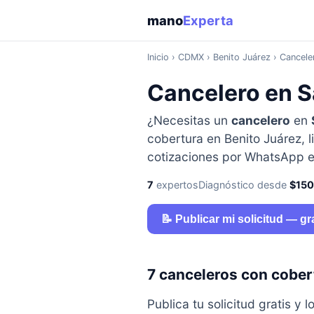
mano
Experta
Inicio
›
CDMX
› Benito Juárez › Cancele
Cancelero en S
¿Necesitas un
cancelero
en
cobertura en Benito Juárez, l
cotizaciones por WhatsApp e
7
expertos
Diagnóstico desde
$15
📝 Publicar mi solicitud — gr
7 canceleros con cober
Publica tu solicitud gratis 