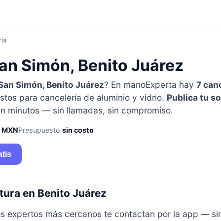
ría
an Simón, Benito Juárez
San Simón, Benito Juárez
? En manoExperta hay
7 can
istos para cancelería de aluminio y vidrio.
Publica tu so
n minutos — sin llamadas, sin compromiso.
0 MXN
Presupuesto
sin costo
atis
tura en Benito Juárez
y los expertos más cercanos te contactan por la app — s