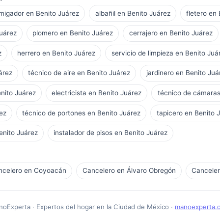
migador en Benito Juárez
albañil en Benito Juárez
fletero en
Juárez
plomero en Benito Juárez
cerrajero en Benito Juárez
z
herrero en Benito Juárez
servicio de limpieza en Benito Juá
árez
técnico de aire en Benito Juárez
jardinero en Benito Juá
enito Juárez
electricista en Benito Juárez
técnico de cámaras
ez
técnico de portones en Benito Juárez
tapicero en Benito 
enito Juárez
instalador de pisos en Benito Juárez
ncelero en Coyoacán
Cancelero en Álvaro Obregón
Canceler
oExperta · Expertos del hogar en la Ciudad de México ·
manoexperta.