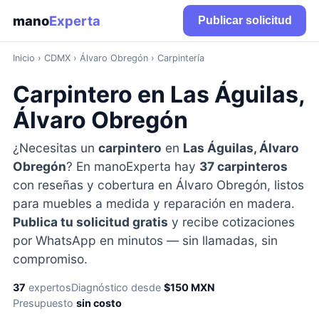
mano
Experta
Publicar solicitud
Inicio
›
CDMX
› Álvaro Obregón › Carpintería
Carpintero en Las Águilas,
Álvaro Obregón
¿Necesitas un
carpintero
en
Las Águilas, Álvaro
Obregón
? En manoExperta hay
37 carpinteros
con reseñas y cobertura en Álvaro Obregón, listos
para muebles a medida y reparación en madera.
Publica tu solicitud gratis
y recibe cotizaciones
por WhatsApp en minutos — sin llamadas, sin
compromiso.
37
expertos
Diagnóstico desde
$150 MXN
Presupuesto
sin costo