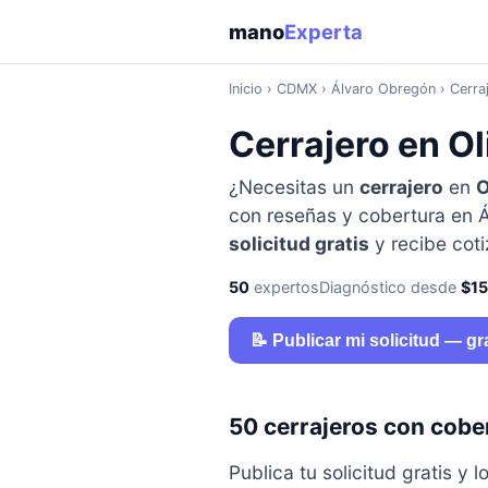
mano
Experta
Inicio
›
CDMX
› Álvaro Obregón › Cerraj
Cerrajero en O
¿Necesitas un
cerrajero
en
O
con reseñas y cobertura en Á
solicitud gratis
y recibe cot
50
expertos
Diagnóstico desde
$1
📝 Publicar mi solicitud — gr
50 cerrajeros con cobe
Publica tu solicitud gratis 