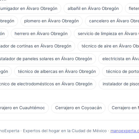
fumigador en Álvaro Obregón
albañil en Álvaro Obregón
flet
Obregón
plomero en Álvaro Obregón
cancelero en Álvaro Obr
gón
herrero en Álvaro Obregón
servicio de limpieza en Álvaro
alador de cortinas en Álvaro Obregón
técnico de aire en Álvaro O
stalador de paneles solares en Álvaro Obregón
electricista en Ál
egón
técnico de albercas en Álvaro Obregón
técnico de port
cnico de electrodomésticos en Álvaro Obregón
instalador de pis
rajero en Cuauhtémoc
Cerrajero en Coyoacán
Cerrajero en 
oExperta · Expertos del hogar en la Ciudad de México ·
manoexperta.