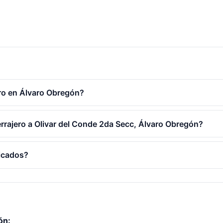
ro en Álvaro Obregón?
errajero a Olivar del Conde 2da Secc, Álvaro Obregón?
ficados?
ón: