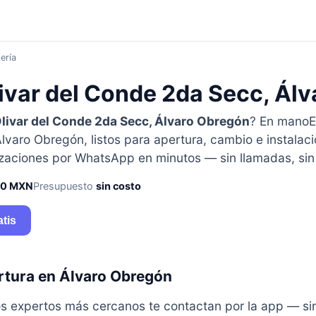
ería
livar del Conde 2da Secc, Ál
livar del Conde 2da Secc, Álvaro Obregón
? En manoE
lvaro Obregón, listos para apertura, cambio e instalac
izaciones por WhatsApp en minutos — sin llamadas, si
50 MXN
Presupuesto
sin costo
atis
rtura en Álvaro Obregón
y los expertos más cercanos te contactan por la app — s