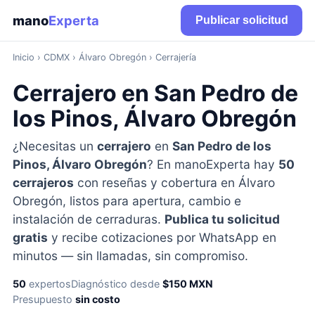
mano
Experta
Publicar solicitud
Inicio
›
CDMX
› Álvaro Obregón › Cerrajería
Cerrajero en San Pedro de
los Pinos, Álvaro Obregón
¿Necesitas un
cerrajero
en
San Pedro de los
Pinos, Álvaro Obregón
? En manoExperta hay
50
cerrajeros
con reseñas y cobertura en Álvaro
Obregón, listos para apertura, cambio e
instalación de cerraduras.
Publica tu solicitud
gratis
y recibe cotizaciones por WhatsApp en
minutos — sin llamadas, sin compromiso.
50
expertos
Diagnóstico desde
$150 MXN
Presupuesto
sin costo