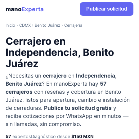
mano
Experta
Publicar solicitud
Inicio
›
CDMX
› Benito Juárez › Cerrajería
Cerrajero en
Independencia, Benito
Juárez
¿Necesitas un
cerrajero
en
Independencia,
Benito Juárez
? En manoExperta hay
57
cerrajeros
con reseñas y cobertura en Benito
Juárez, listos para apertura, cambio e instalación
de cerraduras.
Publica tu solicitud gratis
y
recibe cotizaciones por WhatsApp en minutos —
sin llamadas, sin compromiso.
57
expertos
Diagnóstico desde
$150 MXN