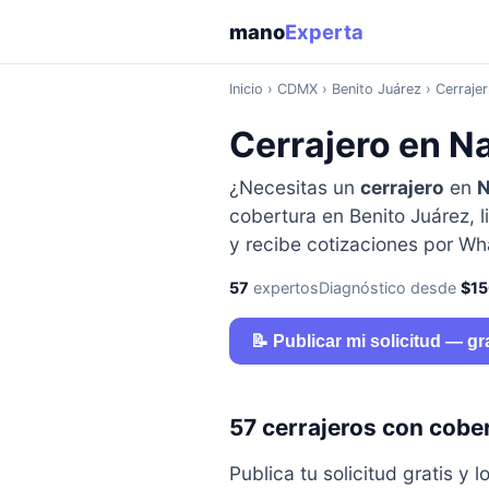
mano
Experta
Inicio
›
CDMX
› Benito Juárez › Cerrajer
Cerrajero en Na
¿Necesitas un
cerrajero
en
N
cobertura en Benito Juárez, l
y recibe cotizaciones por W
57
expertos
Diagnóstico desde
$1
📝 Publicar mi solicitud — gr
57 cerrajeros con cobe
Publica tu solicitud gratis 