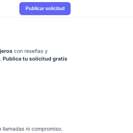
Publicar solicitud
jeros
con reseñas y
s.
Publica tu solicitud gratis
in llamadas ni compromiso.