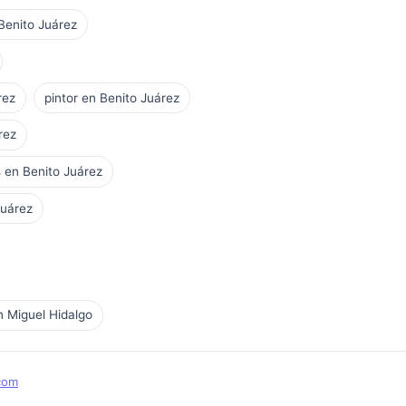
 Benito Juárez
rez
pintor en Benito Juárez
rez
 en Benito Juárez
Juárez
n Miguel Hidalgo
com