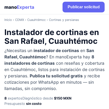
mano
Experta
Publicar solicitud
Inicio
›
CDMX
› Cuauhtémoc › Cortinas y persianas
Instalador de cortinas en
San Rafael, Cuauhtémoc
¿Necesitas un
instalador de cortinas
en
San
Rafael, Cuauhtémoc
? En manoExperta hay
8
instaladores de cortinas
con reseñas y cobertura
en Cuauhtémoc, listos para instalación de cortinas
y persianas.
Publica tu solicitud gratis
y recibe
cotizaciones por WhatsApp en minutos — sin
llamadas, sin compromiso.
8
expertos
Diagnóstico desde
$150 MXN
Presupuesto
sin costo