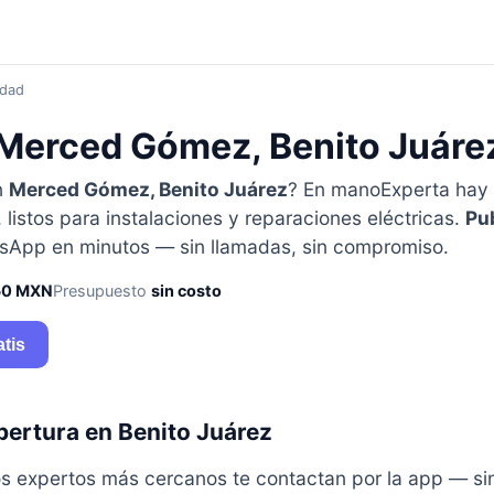
idad
n Merced Gómez, Benito Juáre
n
Merced Gómez, Benito Juárez
? En manoExperta hay
 listos para instalaciones y reparaciones eléctricas.
Pub
tsApp en minutos — sin llamadas, sin compromiso.
50 MXN
Presupuesto
sin costo
atis
bertura en Benito Juárez
y los expertos más cercanos te contactan por la app — s