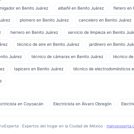
migador en Benito Juárez
albañil en Benito Juárez
fletero en
Juárez
plomero en Benito Juárez
cancelero en Benito Juárez
z
herrero en Benito Juárez
servicio de limpieza en Benito Juá
árez
técnico de aire en Benito Juárez
jardinero en Benito Juá
enito Juárez
técnico de cámaras en Benito Juárez
técnico de
rez
tapicero en Benito Juárez
técnico de electrodomésticos e
z
ectricista en Coyoacán
Electricista en Álvaro Obregón
Electr
oExperta · Expertos del hogar en la Ciudad de México ·
manoexperta.