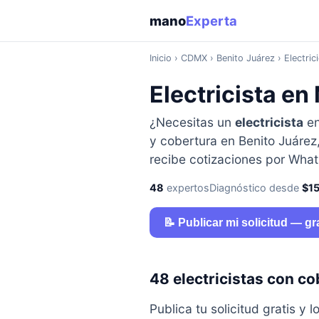
mano
Experta
Inicio
›
CDMX
› Benito Juárez › Electric
Electricista e
¿Necesitas un
electricista
e
y cobertura en Benito Juárez,
recibe cotizaciones por Wha
48
expertos
Diagnóstico desde
$1
📝 Publicar mi solicitud — gr
48 electricistas con co
Publica tu solicitud gratis 