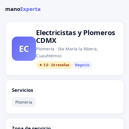
mano
Experta
Electricistas y Plomeros
CDMX
EC
Plomeria · Sta María la Ribera,
Cuauhtémoc
★ 3.0 · 24 reseñas
Negocio
Servicios
Plomeria
Zona de servicio