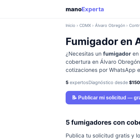
mano
Experta
Inicio
›
CDMX
› Álvaro Obregón › Contr
Fumigador en A
¿Necesitas un
fumigador
e
cobertura en Álvaro Obregón,
cotizaciones por WhatsApp e
5
expertos
Diagnóstico desde
$15
📝 Publicar mi solicitud — gr
5 fumigadores con cob
Publica tu solicitud gratis 