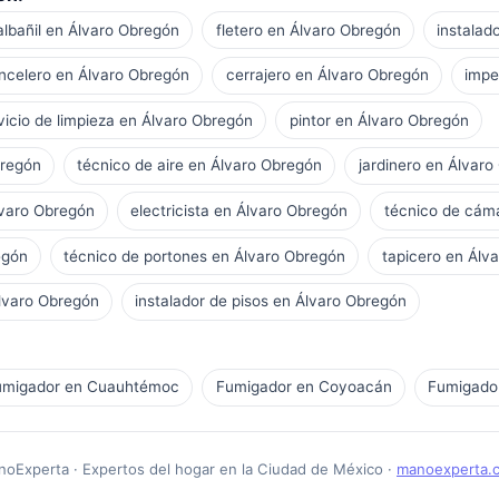
albañil en Álvaro Obregón
fletero en Álvaro Obregón
instalad
ncelero en Álvaro Obregón
cerrajero en Álvaro Obregón
impe
vicio de limpieza en Álvaro Obregón
pintor en Álvaro Obregón
bregón
técnico de aire en Álvaro Obregón
jardinero en Álvar
lvaro Obregón
electricista en Álvaro Obregón
técnico de cám
egón
técnico de portones en Álvaro Obregón
tapicero en Álv
lvaro Obregón
instalador de pisos en Álvaro Obregón
umigador en Cuauhtémoc
Fumigador en Coyoacán
Fumigador
oExperta · Expertos del hogar en la Ciudad de México ·
manoexperta.