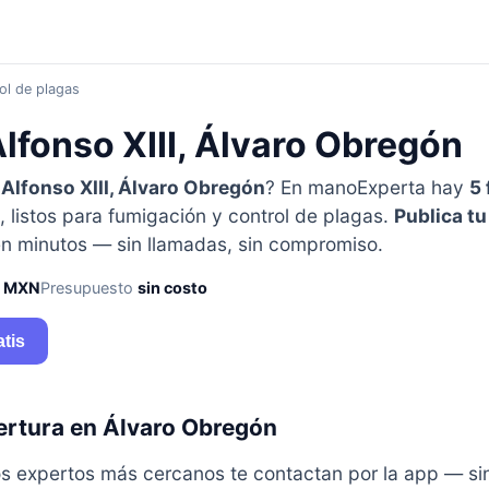
ol de plagas
lfonso XIII, Álvaro Obregón
n
Alfonso XIII, Álvaro Obregón
? En manoExperta hay
5
 listos para fumigación y control de plagas.
Publica tu
n minutos — sin llamadas, sin compromiso.
0 MXN
Presupuesto
sin costo
atis
ertura en Álvaro Obregón
y los expertos más cercanos te contactan por la app — s