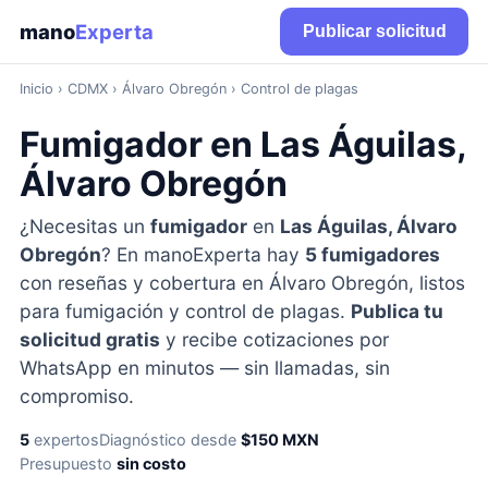
mano
Experta
Publicar solicitud
Inicio
›
CDMX
› Álvaro Obregón › Control de plagas
Fumigador en Las Águilas,
Álvaro Obregón
¿Necesitas un
fumigador
en
Las Águilas, Álvaro
Obregón
? En manoExperta hay
5 fumigadores
con reseñas y cobertura en Álvaro Obregón, listos
para fumigación y control de plagas.
Publica tu
solicitud gratis
y recibe cotizaciones por
WhatsApp en minutos — sin llamadas, sin
compromiso.
5
expertos
Diagnóstico desde
$150 MXN
Presupuesto
sin costo