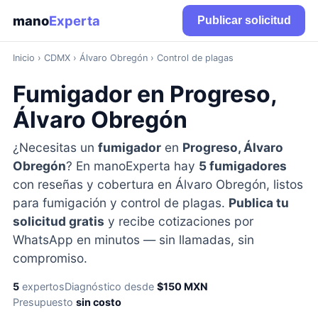
mano
Experta
Publicar solicitud
Inicio
›
CDMX
› Álvaro Obregón › Control de plagas
Fumigador en Progreso,
Álvaro Obregón
¿Necesitas un
fumigador
en
Progreso, Álvaro
Obregón
? En manoExperta hay
5 fumigadores
con reseñas y cobertura en Álvaro Obregón, listos
para fumigación y control de plagas.
Publica tu
solicitud gratis
y recibe cotizaciones por
WhatsApp en minutos — sin llamadas, sin
compromiso.
5
expertos
Diagnóstico desde
$150 MXN
Presupuesto
sin costo