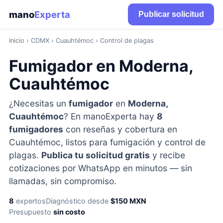
mano
Experta
Publicar solicitud
Inicio
›
CDMX
› Cuauhtémoc › Control de plagas
Fumigador en Moderna,
Cuauhtémoc
¿Necesitas un
fumigador
en
Moderna,
Cuauhtémoc
? En manoExperta hay
8
fumigadores
con reseñas y cobertura en
Cuauhtémoc, listos para fumigación y control de
plagas.
Publica tu solicitud gratis
y recibe
cotizaciones por WhatsApp en minutos — sin
llamadas, sin compromiso.
8
expertos
Diagnóstico desde
$150 MXN
Presupuesto
sin costo