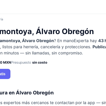
ría
amontoya, Álvaro Obregón
amontoya, Álvaro Obregón
? En manoExperta hay
43 
listos para herrería, cancelería y protecciones.
Publica
n minutos — sin llamadas, sin compromiso.
50 MXN
Presupuesto
sin costo
atis
ura en Álvaro Obregón
y los expertos más cercanos te contactan por la app — s