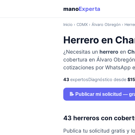
mano
Experta
Inicio
›
CDMX
› Álvaro Obregón › Herre
Herrero en Ch
¿Necesitas un
herrero
en
Ch
cobertura en Álvaro Obregón, 
cotizaciones por WhatsApp e
43
expertos
Diagnóstico desde
$1
📝 Publicar mi solicitud — gr
43 herreros con cobert
Publica tu solicitud gratis 