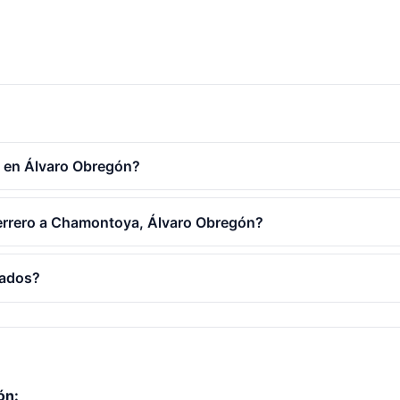
o en Álvaro Obregón?
herrero a Chamontoya, Álvaro Obregón?
cados?
ón: