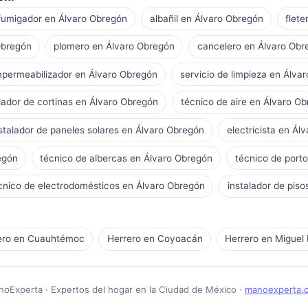
fumigador en Álvaro Obregón
albañil en Álvaro Obregón
flet
Obregón
plomero en Álvaro Obregón
cancelero en Álvaro Obr
mpermeabilizador en Álvaro Obregón
servicio de limpieza en Álva
alador de cortinas en Álvaro Obregón
técnico de aire en Álvaro O
stalador de paneles solares en Álvaro Obregón
electricista en Ál
egón
técnico de albercas en Álvaro Obregón
técnico de port
cnico de electrodomésticos en Álvaro Obregón
instalador de pis
ero en Cuauhtémoc
Herrero en Coyoacán
Herrero en Miguel 
oExperta · Expertos del hogar en la Ciudad de México ·
manoexperta.