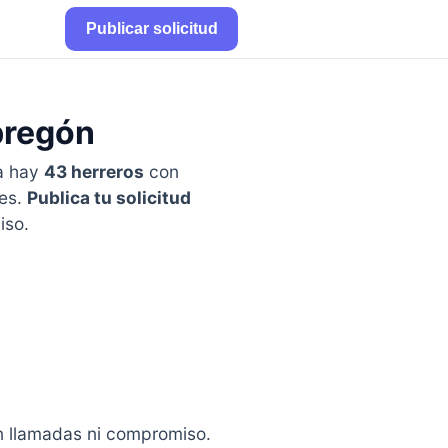
Publicar solicitud
bregón
a hay
43 herreros
con
nes.
Publica tu solicitud
iso.
in llamadas ni compromiso.