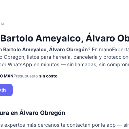
ría
 Bartolo Ameyalco, Álvaro O
n Bartolo Ameyalco, Álvaro Obregón
? En manoExpert
 Obregón, listos para herrería, cancelería y proteccio
 por WhatsApp en minutos — sin llamadas, sin comprom
50 MXN
Presupuesto
sin costo
atis
ura en Álvaro Obregón
y los expertos más cercanos te contactan por la app — s