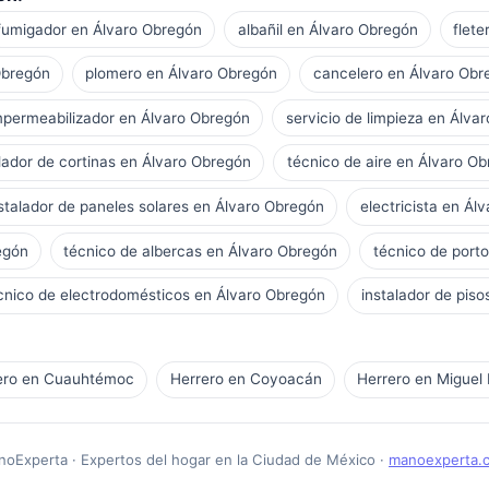
fumigador en Álvaro Obregón
albañil en Álvaro Obregón
flet
Obregón
plomero en Álvaro Obregón
cancelero en Álvaro Obr
mpermeabilizador en Álvaro Obregón
servicio de limpieza en Álva
alador de cortinas en Álvaro Obregón
técnico de aire en Álvaro O
stalador de paneles solares en Álvaro Obregón
electricista en Ál
egón
técnico de albercas en Álvaro Obregón
técnico de port
cnico de electrodomésticos en Álvaro Obregón
instalador de pis
ero en Cuauhtémoc
Herrero en Coyoacán
Herrero en Miguel 
oExperta · Expertos del hogar en la Ciudad de México ·
manoexperta.