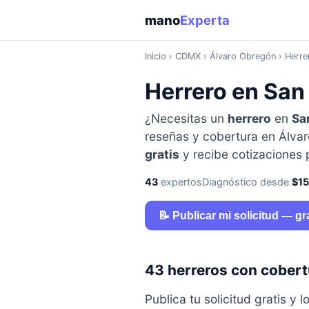
mano
Experta
Inicio
›
CDMX
› Álvaro Obregón › Herre
Herrero en San
¿Necesitas un
herrero
en
Sa
reseñas y cobertura en Álvaro
gratis
y recibe cotizaciones
43
expertos
Diagnóstico desde
$1
📝 Publicar mi solicitud — gr
43 herreros con cobert
Publica tu solicitud gratis 