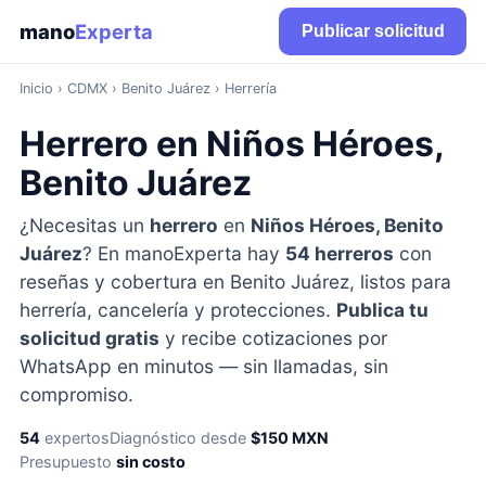
mano
Experta
Publicar solicitud
Inicio
›
CDMX
› Benito Juárez › Herrería
Herrero en Niños Héroes,
Benito Juárez
¿Necesitas un
herrero
en
Niños Héroes, Benito
Juárez
? En manoExperta hay
54 herreros
con
reseñas y cobertura en Benito Juárez, listos para
herrería, cancelería y protecciones.
Publica tu
solicitud gratis
y recibe cotizaciones por
WhatsApp en minutos — sin llamadas, sin
compromiso.
54
expertos
Diagnóstico desde
$150 MXN
Presupuesto
sin costo