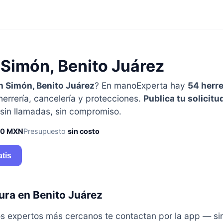
 Simón, Benito Juárez
n Simón, Benito Juárez
? En manoExperta hay
54 herr
 herrería, cancelería y protecciones.
Publica tu solicitu
in llamadas, sin compromiso.
50 MXN
Presupuesto
sin costo
atis
ura en Benito Juárez
y los expertos más cercanos te contactan por la app — s