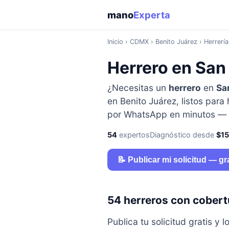
mano
Experta
Inicio
›
CDMX
› Benito Juárez › Herrería
Herrero en San
¿Necesitas un
herrero
en
Sa
en Benito Juárez, listos para
por WhatsApp en minutos — s
54
expertos
Diagnóstico desde
$1
📝 Publicar mi solicitud — gr
54 herreros con cobert
Publica tu solicitud gratis 