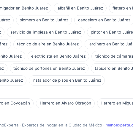
migador en Benito Juárez
albañil en Benito Juárez
fletero en
Juárez
plomero en Benito Juárez
cancelero en Benito Juárez
z
servicio de limpieza en Benito Juárez
pintor en Benito Juár
árez
técnico de aire en Benito Juárez
jardinero en Benito Juá
enito Juárez
electricista en Benito Juárez
técnico de cámaras
ez
técnico de portones en Benito Juárez
tapicero en Benito 
enito Juárez
instalador de pisos en Benito Juárez
ro en Coyoacán
Herrero en Álvaro Obregón
Herrero en Migue
oExperta · Expertos del hogar en la Ciudad de México ·
manoexperta.