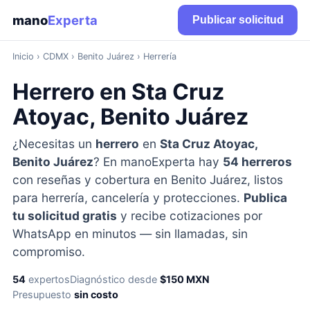
mano
Experta
Publicar solicitud
Inicio
›
CDMX
› Benito Juárez › Herrería
Herrero en Sta Cruz
Atoyac, Benito Juárez
¿Necesitas un
herrero
en
Sta Cruz Atoyac,
Benito Juárez
? En manoExperta hay
54 herreros
con reseñas y cobertura en Benito Juárez, listos
para herrería, cancelería y protecciones.
Publica
tu solicitud gratis
y recibe cotizaciones por
WhatsApp en minutos — sin llamadas, sin
compromiso.
54
expertos
Diagnóstico desde
$150 MXN
Presupuesto
sin costo