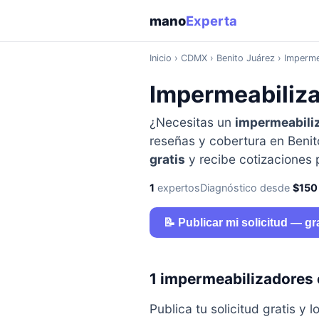
mano
Experta
Inicio
›
CDMX
› Benito Juárez › Imperme
Impermeabiliza
¿Necesitas un
impermeabili
reseñas y cobertura en Benit
gratis
y recibe cotizaciones
1
expertos
Diagnóstico desde
$150
📝 Publicar mi solicitud — gr
1 impermeabilizadores 
Publica tu solicitud gratis 