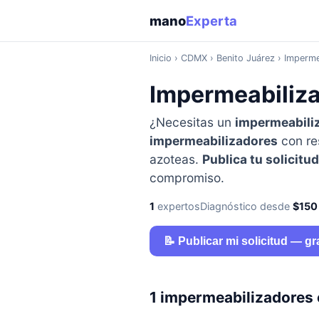
mano
Experta
Inicio
›
CDMX
› Benito Juárez › Imperme
Impermeabiliza
¿Necesitas un
impermeabili
impermeabilizadores
con re
azoteas.
Publica tu solicitud
compromiso.
1
expertos
Diagnóstico desde
$150
📝 Publicar mi solicitud — gr
1 impermeabilizadores 