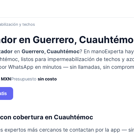
ilización y techos
ador en Guerrero, Cuauhtém
zador
en
Guerrero, Cuauhtémoc
? En manoExperta ha
htémoc, listos para impermeabilización de techos y az
 por WhatsApp en minutos — sin llamadas, sin comprom
0 MXN
Presupuesto
sin costo
atis
 con cobertura en Cuauhtémoc
y los expertos más cercanos te contactan por la app — s