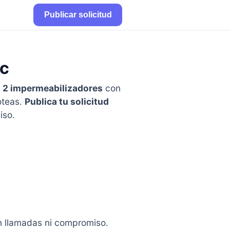
Publicar solicitud
oc
y
2 impermeabilizadores
con
oteas.
Publica tu solicitud
iso.
in llamadas ni compromiso.