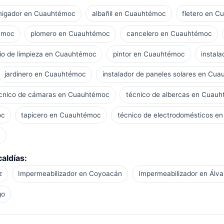
migador en Cuauhtémoc
albañil en Cuauhtémoc
fletero en 
témoc
plomero en Cuauhtémoc
cancelero en Cuauhtémoc
cio de limpieza en Cuauhtémoc
pintor en Cuauhtémoc
instal
jardinero en Cuauhtémoc
instalador de paneles solares en Cu
cnico de cámaras en Cuauhtémoc
técnico de albercas en Cuau
oc
tapicero en Cuauhtémoc
técnico de electrodomésticos e
c
aldías:
z
Impermeabilizador en Coyoacán
Impermeabilizador en Álv
go