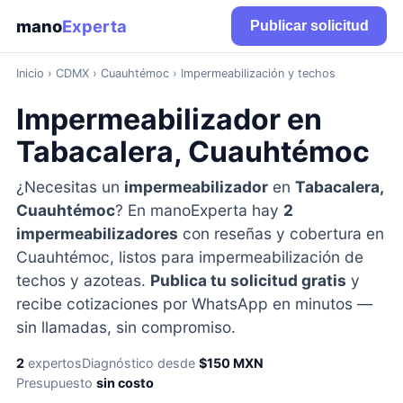
mano
Experta
Publicar solicitud
Inicio
›
CDMX
› Cuauhtémoc › Impermeabilización y techos
Impermeabilizador en
Tabacalera, Cuauhtémoc
¿Necesitas un
impermeabilizador
en
Tabacalera,
Cuauhtémoc
? En manoExperta hay
2
impermeabilizadores
con reseñas y cobertura en
Cuauhtémoc, listos para impermeabilización de
techos y azoteas.
Publica tu solicitud gratis
y
recibe cotizaciones por WhatsApp en minutos —
sin llamadas, sin compromiso.
2
expertos
Diagnóstico desde
$150 MXN
Presupuesto
sin costo