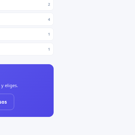
2
4
1
1
y eliges.
sos