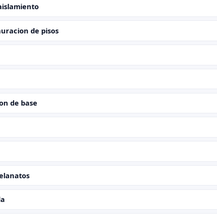
aislamiento
uracion de pisos
ion de base
celanatos
la