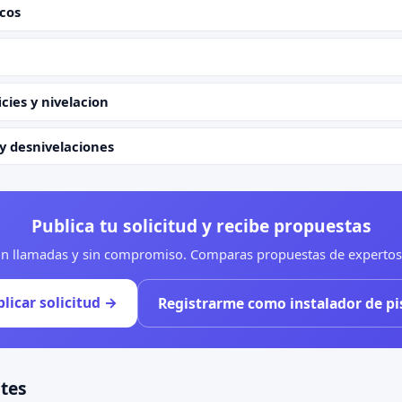
icos
cies y nivelacion
y desnivelaciones
Publica tu solicitud y recibe propuestas
sin llamadas y sin compromiso. Comparas propuestas de expertos 
licar solicitud →
Registrarme como instalador de pi
tes