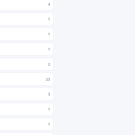
4
1
1
1
2
23
3
1
1