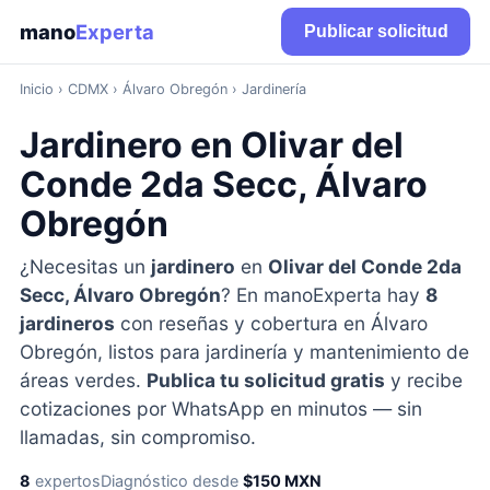
mano
Experta
Publicar solicitud
Inicio
›
CDMX
› Álvaro Obregón › Jardinería
Jardinero en Olivar del
Conde 2da Secc, Álvaro
Obregón
¿Necesitas un
jardinero
en
Olivar del Conde 2da
Secc, Álvaro Obregón
? En manoExperta hay
8
jardineros
con reseñas y cobertura en Álvaro
Obregón, listos para jardinería y mantenimiento de
áreas verdes.
Publica tu solicitud gratis
y recibe
cotizaciones por WhatsApp en minutos — sin
llamadas, sin compromiso.
8
expertos
Diagnóstico desde
$150 MXN