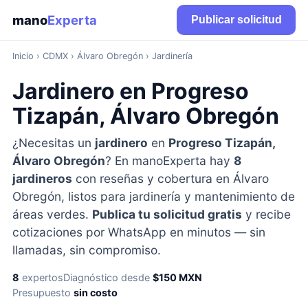
mano
Experta
Publicar solicitud
Inicio
›
CDMX
› Álvaro Obregón › Jardinería
Jardinero en Progreso
Tizapán, Álvaro Obregón
¿Necesitas un
jardinero
en
Progreso Tizapán,
Álvaro Obregón
? En manoExperta hay
8
jardineros
con reseñas y cobertura en Álvaro
Obregón, listos para jardinería y mantenimiento de
áreas verdes.
Publica tu solicitud gratis
y recibe
cotizaciones por WhatsApp en minutos — sin
llamadas, sin compromiso.
8
expertos
Diagnóstico desde
$150 MXN
Presupuesto
sin costo