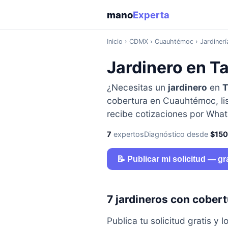
mano
Experta
Inicio
›
CDMX
› Cuauhtémoc › Jardinerí
Jardinero en T
¿Necesitas un
jardinero
en
T
cobertura en Cuauhtémoc, lis
recibe cotizaciones por Wha
7
expertos
Diagnóstico desde
$15
📝 Publicar mi solicitud — gr
7 jardineros con cobe
Publica tu solicitud gratis 