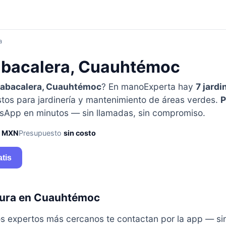
a
abacalera, Cuauhtémoc
abacalera, Cuauhtémoc
? En manoExperta hay
7 jardi
tos para jardinería y mantenimiento de áreas verdes.
P
tsApp en minutos — sin llamadas, sin compromiso.
0 MXN
Presupuesto
sin costo
atis
rtura en Cuauhtémoc
y los expertos más cercanos te contactan por la app — s