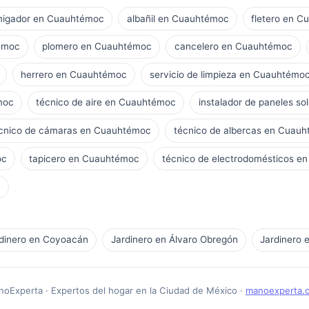
migador en Cuauhtémoc
albañil en Cuauhtémoc
fletero en 
témoc
plomero en Cuauhtémoc
cancelero en Cuauhtémoc
herrero en Cuauhtémoc
servicio de limpieza en Cuauhtémo
moc
técnico de aire en Cuauhtémoc
instalador de paneles s
cnico de cámaras en Cuauhtémoc
técnico de albercas en Cuau
oc
tapicero en Cuauhtémoc
técnico de electrodomésticos e
c
dinero en Coyoacán
Jardinero en Álvaro Obregón
Jardinero 
oExperta · Expertos del hogar en la Ciudad de México ·
manoexperta.