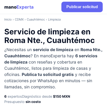
mano
Experta
Publicar solicitud
Inicio
›
CDMX
› Cuauhtémoc › Limpieza
Servicio de limpieza en
Roma Nte., Cuauhtémoc
¿Necesitas un
servicio de limpieza
en
Roma Nte.,
Cuauhtémoc
? En manoExperta hay
6 servicios
de limpieza
con reseñas y cobertura en
Cuauhtémoc, listos para limpieza de casas y
oficinas.
Publica tu solicitud gratis
y recibe
cotizaciones por WhatsApp en minutos — sin
llamadas, sin compromiso.
6
expertos
Diagnóstico desde
$150 MXN
Presupuesto
sin costo