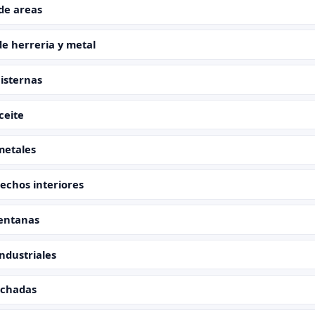
de areas
de herreria y metal
cisternas
ceite
metales
techos interiores
ventanas
industriales
achadas