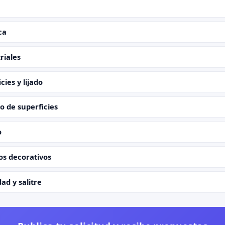
ca
riales
ies y lijado
o de superficies
o
os decorativos
d y salitre