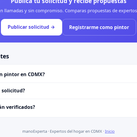
Publica tu solicitud y recibe propuestas
sin llamadas y sin compromiso. Comparas propuestas de expertos 
Publicar solicitud →
Registrarme como pintor
tes
n pintor en CDMX?
solicitud?
án verificados?
manoExperta · Expertos del hogar en CDMX ·
Inicio