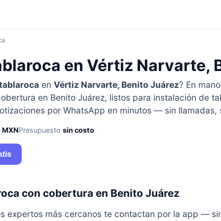
ca
ablaroca en Vértiz Narvarte, 
 tablaroca
en
Vértiz Narvarte, Benito Juárez
? En mano
bertura en Benito Juárez, listos para instalación de t
otizaciones por WhatsApp en minutos — sin llamadas,
0 MXN
Presupuesto
sin costo
atis
aroca con cobertura en Benito Juárez
y los expertos más cercanos te contactan por la app — s