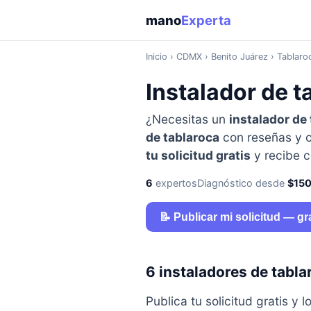
mano
Experta
Inicio
›
CDMX
› Benito Juárez › Tablaro
Instalador de t
¿Necesitas un
instalador de
de tablaroca
con reseñas y co
tu solicitud gratis
y recibe c
6
expertos
Diagnóstico desde
$15
📝 Publicar mi solicitud — gr
6 instaladores de tabl
Publica tu solicitud gratis 