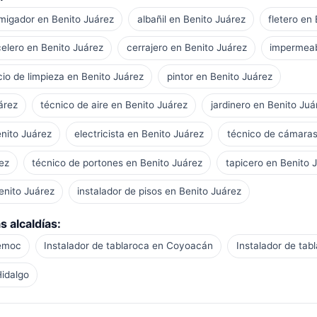
migador en Benito Juárez
albañil en Benito Juárez
fletero en
elero en Benito Juárez
cerrajero en Benito Juárez
impermeab
cio de limpieza en Benito Juárez
pintor en Benito Juárez
árez
técnico de aire en Benito Juárez
jardinero en Benito Juá
enito Juárez
electricista en Benito Juárez
técnico de cámaras
ez
técnico de portones en Benito Juárez
tapicero en Benito 
enito Juárez
instalador de pisos en Benito Juárez
s alcaldías:
témoc
Instalador de tablaroca en Coyoacán
Instalador de tab
Hidalgo