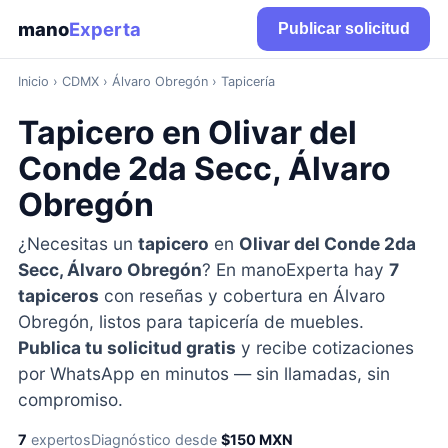
mano
Experta
Publicar solicitud
Inicio
›
CDMX
› Álvaro Obregón › Tapicería
Tapicero en Olivar del
Conde 2da Secc, Álvaro
Obregón
¿Necesitas un
tapicero
en
Olivar del Conde 2da
Secc, Álvaro Obregón
? En manoExperta hay
7
tapiceros
con reseñas y cobertura en Álvaro
Obregón, listos para tapicería de muebles.
Publica tu solicitud gratis
y recibe cotizaciones
por WhatsApp en minutos — sin llamadas, sin
compromiso.
7
expertos
Diagnóstico desde
$150 MXN