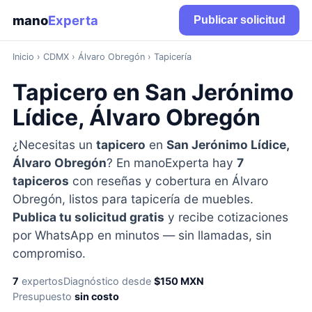
mano
Experta
Publicar solicitud
Inicio
›
CDMX
› Álvaro Obregón › Tapicería
Tapicero en San Jerónimo
Lídice, Álvaro Obregón
¿Necesitas un
tapicero
en
San Jerónimo Lídice,
Álvaro Obregón
? En manoExperta hay
7
tapiceros
con reseñas y cobertura en Álvaro
Obregón, listos para tapicería de muebles.
Publica tu solicitud gratis
y recibe cotizaciones
por WhatsApp en minutos — sin llamadas, sin
compromiso.
7
expertos
Diagnóstico desde
$150 MXN
Presupuesto
sin costo