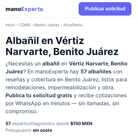
mano
Experta
Publicar solicitud
Inicio
›
CDMX
› Benito Juárez › Albañilería
Albañil en Vértiz
Narvarte, Benito Juárez
¿Necesitas un
albañil
en
Vértiz Narvarte, Benito
Juárez
? En manoExperta hay
57 albañiles
con
reseñas y cobertura en Benito Juárez, listos para
remodelaciones, impermeabilización y obra.
Publica tu solicitud gratis
y recibe cotizaciones
por WhatsApp en minutos — sin llamadas, sin
compromiso.
57
expertos
Diagnóstico desde
$150 MXN
Presupuesto
sin costo