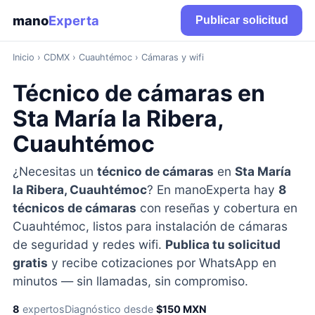
mano
Experta
Publicar solicitud
Inicio
›
CDMX
› Cuauhtémoc › Cámaras y wifi
Técnico de cámaras en
Sta María la Ribera,
Cuauhtémoc
¿Necesitas un
técnico de cámaras
en
Sta María
la Ribera, Cuauhtémoc
? En manoExperta hay
8
técnicos de cámaras
con reseñas y cobertura en
Cuauhtémoc, listos para instalación de cámaras
de seguridad y redes wifi.
Publica tu solicitud
gratis
y recibe cotizaciones por WhatsApp en
minutos — sin llamadas, sin compromiso.
8
expertos
Diagnóstico desde
$150 MXN