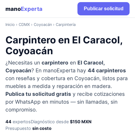
mano
Experta
Publicar solicitud
Inicio
›
CDMX
› Coyoacán › Carpintería
Carpintero en El Caracol,
Coyoacán
¿Necesitas un
carpintero
en
El Caracol,
Coyoacán
? En manoExperta hay
44 carpinteros
con reseñas y cobertura en Coyoacán, listos para
muebles a medida y reparación en madera.
Publica tu solicitud gratis
y recibe cotizaciones
por WhatsApp en minutos — sin llamadas, sin
compromiso.
44
expertos
Diagnóstico desde
$150 MXN
Presupuesto
sin costo