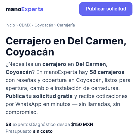
mano
Experta
Publicar solicitud
Inicio
›
CDMX
› Coyoacán › Cerrajería
Cerrajero en Del Carmen,
Coyoacán
¿Necesitas un
cerrajero
en
Del Carmen,
Coyoacán
? En manoExperta hay
58 cerrajeros
con reseñas y cobertura en Coyoacán, listos para
apertura, cambio e instalación de cerraduras.
Publica tu solicitud gratis
y recibe cotizaciones
por WhatsApp en minutos — sin llamadas, sin
compromiso.
58
expertos
Diagnóstico desde
$150 MXN
Presupuesto
sin costo