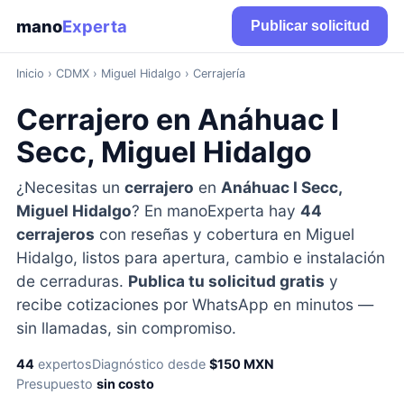
mano
Experta
Publicar solicitud
Inicio
›
CDMX
› Miguel Hidalgo › Cerrajería
Cerrajero en Anáhuac I
Secc, Miguel Hidalgo
¿Necesitas un
cerrajero
en
Anáhuac I Secc,
Miguel Hidalgo
? En manoExperta hay
44
cerrajeros
con reseñas y cobertura en Miguel
Hidalgo, listos para apertura, cambio e instalación
de cerraduras.
Publica tu solicitud gratis
y
recibe cotizaciones por WhatsApp en minutos —
sin llamadas, sin compromiso.
44
expertos
Diagnóstico desde
$150 MXN
Presupuesto
sin costo