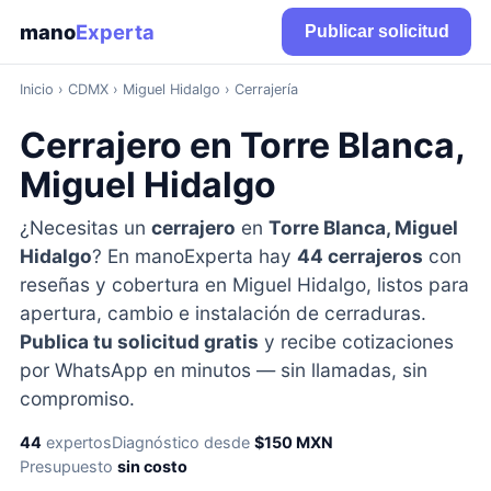
mano
Experta
Publicar solicitud
Inicio
›
CDMX
› Miguel Hidalgo › Cerrajería
Cerrajero en Torre Blanca,
Miguel Hidalgo
¿Necesitas un
cerrajero
en
Torre Blanca, Miguel
Hidalgo
? En manoExperta hay
44 cerrajeros
con
reseñas y cobertura en Miguel Hidalgo, listos para
apertura, cambio e instalación de cerraduras.
Publica tu solicitud gratis
y recibe cotizaciones
por WhatsApp en minutos — sin llamadas, sin
compromiso.
44
expertos
Diagnóstico desde
$150 MXN
Presupuesto
sin costo