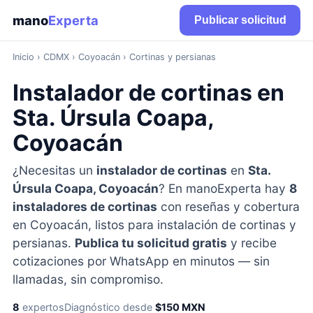
mano
Experta
Publicar solicitud
Inicio
›
CDMX
› Coyoacán › Cortinas y persianas
Instalador de cortinas en
Sta. Úrsula Coapa,
Coyoacán
¿Necesitas un
instalador de cortinas
en
Sta.
Úrsula Coapa, Coyoacán
? En manoExperta hay
8
instaladores de cortinas
con reseñas y cobertura
en Coyoacán, listos para instalación de cortinas y
persianas.
Publica tu solicitud gratis
y recibe
cotizaciones por WhatsApp en minutos — sin
llamadas, sin compromiso.
8
expertos
Diagnóstico desde
$150 MXN