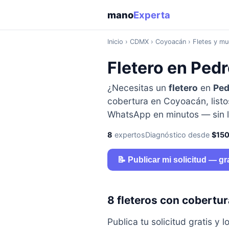
mano
Experta
Inicio
›
CDMX
› Coyoacán › Fletes y m
Fletero en Ped
¿Necesitas un
fletero
en
Ped
cobertura en Coyoacán, listo
WhatsApp en minutos — sin l
8
expertos
Diagnóstico desde
$15
📝 Publicar mi solicitud — gr
8 fleteros con cobertu
Publica tu solicitud gratis 