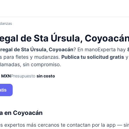
udanzas
regal de Sta Úrsula, Coyoacá
regal de Sta Úrsula, Coyoacán
? En manoExperta hay
s para fletes y mudanzas.
Publica tu solicitud gratis
y 
lamadas, sin compromiso.
0 MXN
Presupuesto
sin costo
atis
ra en Coyoacán
y los expertos más cercanos te contactan por la app — s