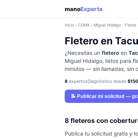
mano
Experta
Inicio
›
CDMX
› Miguel Hidalgo › Flete
Fletero en Tac
¿Necesitas un
fletero
en
Tac
Miguel Hidalgo, listos para 
minutos — sin llamadas, sin
8
expertos
Diagnóstico desde
$15
📝 Publicar mi solicitud — gr
8 fleteros con cobertu
Publica tu solicitud gratis 