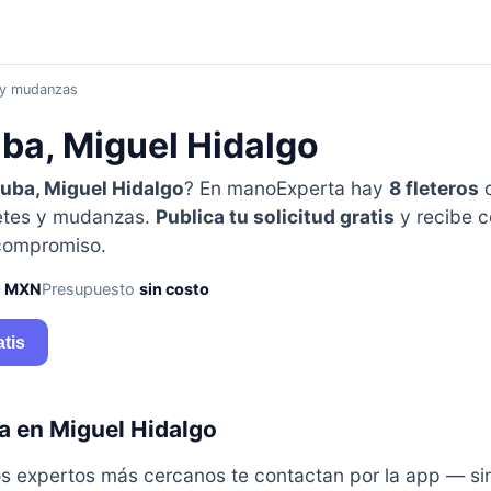
s y mudanzas
uba, Miguel Hidalgo
uba, Miguel Hidalgo
? En manoExperta hay
8 fleteros
c
fletes y mudanzas.
Publica tu solicitud gratis
y recibe c
 compromiso.
0 MXN
Presupuesto
sin costo
atis
ra en Miguel Hidalgo
y los expertos más cercanos te contactan por la app — s