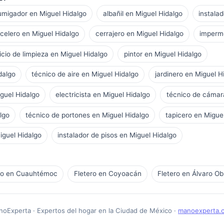
umigador en Miguel Hidalgo
albañil en Miguel Hidalgo
instala
celero en Miguel Hidalgo
cerrajero en Miguel Hidalgo
imperme
icio de limpieza en Miguel Hidalgo
pintor en Miguel Hidalgo
dalgo
técnico de aire en Miguel Hidalgo
jardinero en Miguel H
iguel Hidalgo
electricista en Miguel Hidalgo
técnico de cámar
lgo
técnico de portones en Miguel Hidalgo
tapicero en Migue
iguel Hidalgo
instalador de pisos en Miguel Hidalgo
ro en Cuauhtémoc
Fletero en Coyoacán
Fletero en Álvaro O
oExperta · Expertos del hogar en la Ciudad de México ·
manoexperta.