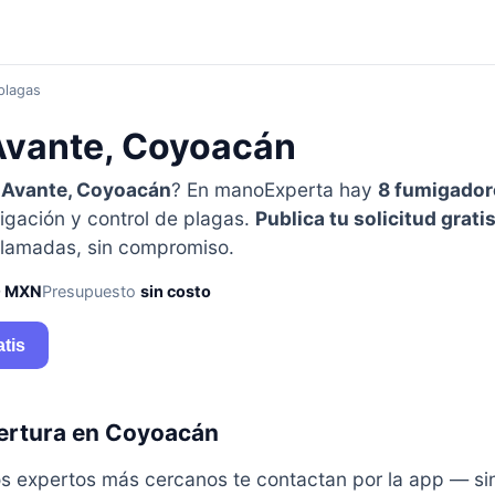
plagas
Avante, Coyoacán
n
Avante, Coyoacán
? En manoExperta hay
8 fumigador
igación y control de plagas.
Publica tu solicitud grati
lamadas, sin compromiso.
0 MXN
Presupuesto
sin costo
atis
ertura en Coyoacán
y los expertos más cercanos te contactan por la app — s