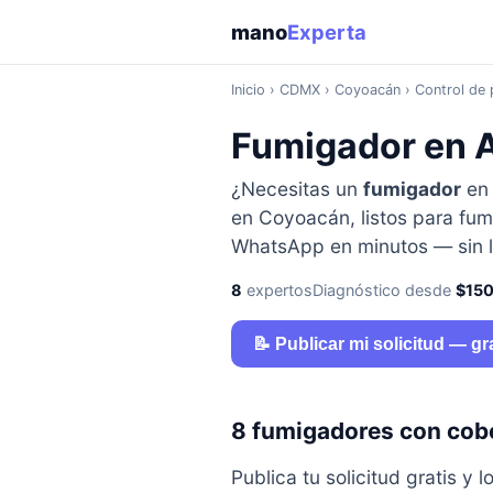
mano
Experta
Inicio
›
CDMX
› Coyoacán › Control de 
Fumigador en 
¿Necesitas un
fumigador
e
en Coyoacán, listos para fum
WhatsApp en minutos — sin l
8
expertos
Diagnóstico desde
$15
📝 Publicar mi solicitud — gr
8 fumigadores con cob
Publica tu solicitud gratis 