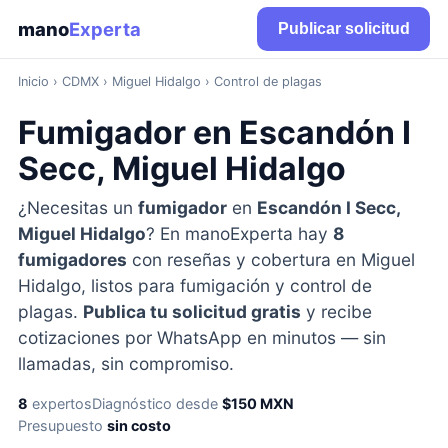
mano
Experta
Publicar solicitud
Inicio
›
CDMX
› Miguel Hidalgo › Control de plagas
Fumigador en Escandón I
Secc, Miguel Hidalgo
¿Necesitas un
fumigador
en
Escandón I Secc,
Miguel Hidalgo
? En manoExperta hay
8
fumigadores
con reseñas y cobertura en Miguel
Hidalgo, listos para fumigación y control de
plagas.
Publica tu solicitud gratis
y recibe
cotizaciones por WhatsApp en minutos — sin
llamadas, sin compromiso.
8
expertos
Diagnóstico desde
$150 MXN
Presupuesto
sin costo