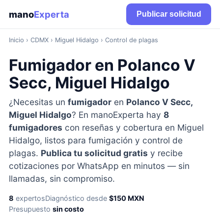
mano
Experta
Publicar solicitud
Inicio
›
CDMX
› Miguel Hidalgo › Control de plagas
Fumigador en Polanco V
Secc, Miguel Hidalgo
¿Necesitas un
fumigador
en
Polanco V Secc,
Miguel Hidalgo
? En manoExperta hay
8
fumigadores
con reseñas y cobertura en Miguel
Hidalgo, listos para fumigación y control de
plagas.
Publica tu solicitud gratis
y recibe
cotizaciones por WhatsApp en minutos — sin
llamadas, sin compromiso.
8
expertos
Diagnóstico desde
$150 MXN
Presupuesto
sin costo