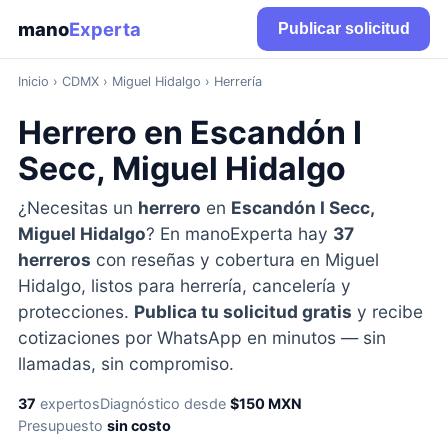
mano
Experta
Publicar solicitud
Inicio
›
CDMX
› Miguel Hidalgo › Herrería
Herrero en Escandón I
Secc, Miguel Hidalgo
¿Necesitas un
herrero
en
Escandón I Secc,
Miguel Hidalgo
? En manoExperta hay
37
herreros
con reseñas y cobertura en Miguel
Hidalgo, listos para herrería, cancelería y
protecciones.
Publica tu solicitud gratis
y recibe
cotizaciones por WhatsApp en minutos — sin
llamadas, sin compromiso.
37
expertos
Diagnóstico desde
$150 MXN
Presupuesto
sin costo