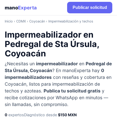
mano
Experta
Publicar solicitud
Inicio
›
CDMX
› Coyoacán › Impermeabilización y techos
Impermeabilizador en
Pedregal de Sta Úrsula,
Coyoacán
¿Necesitas un
impermeabilizador
en
Pedregal de
Sta Úrsula, Coyoacán
? En manoExperta hay
0
impermeabilizadores
con reseñas y cobertura en
Coyoacán, listos para impermeabilización de
techos y azoteas.
Publica tu solicitud gratis
y
recibe cotizaciones por WhatsApp en minutos —
sin llamadas, sin compromiso.
0
expertos
Diagnóstico desde
$150 MXN